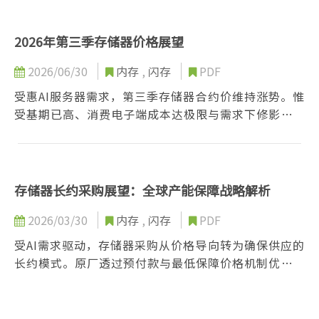
弱，供需结构转趋宽松，下半年将面临价格修正压力，
两者循环呈现明显分化。
2026年第三季存储器价格展望
2026/06/30
内存
,
闪存
PDF
受惠AI服务器需求，第三季存储器合约价维持涨势。惟
受基期已高、消费电子端成本达极限与需求下修影响，
整体涨幅将收敛。
存储器长约采购展望：全球产能保障战略解析
2026/03/30
内存
,
闪存
PDF
受AI需求驱动，存储器采购从价格导向转为确保供应的
长约模式。原厂透过预付款与最低保障价格机制优化产
能，提高买方财务门坎。北美云端业者享优先分配权，
中系及消费电子品牌居次。考虑新厂建设所需时间，长
约已成买家锁定未来产能的必要战略。