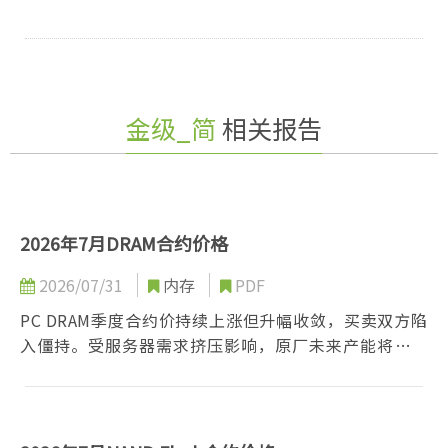
金级_简
相关报告
2026年7月DRAM合约价格
2026/07/31
内存
PDF
PC DRAM季度合约价持续上涨但升幅收敛，买卖双方陷
入僵持。受服务器需求挤压影响，原厂未来产能将显著
缩减；需求端则因终端售价上扬抑制消费，笔电出货大
幅下滑。买方对价格高度敏感且积极抵制大幅调涨，惟
原厂掌控议价主导权，刚性需求仍支撑价格坚挺。