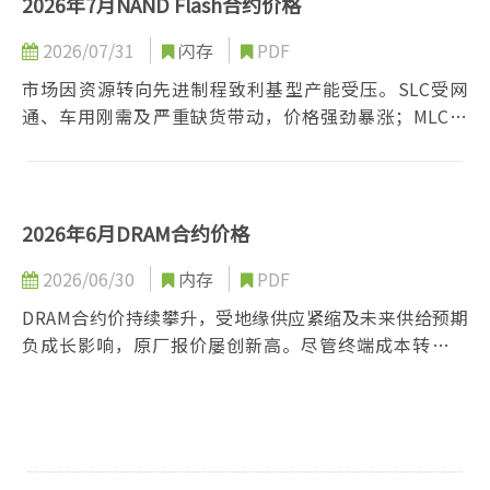
2026年7月NAND Flash合约价格
2026/07/31
闪存
PDF
市场因资源转向先进制程致利基型产能受压。SLC受网
通、车用刚需及严重缺货带动，价格强劲暴涨；MLC虽
有需求支撑，但下游成本负荷达极限，涨势收敛转趋盘
整。预期后续市场走势将持续分化，SLC维持强势，
MLC趋于平缓。
2026年6月DRAM合约价格
2026/06/30
内存
PDF
DRAM合约价持续攀升，受地缘供应紧缩及未来供给预期
负成长影响，原厂报价屡创新高。尽管终端成本转嫁面
临压力，但通路库存偏低且补货需求强劲，促使后续价
格涨幅预估调升；现货市场则在供需双缩下，愈加仰赖
服务器产品支撑。