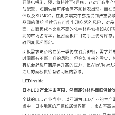
开限电措施，预计将持续至4月底，这对厂商生产
与配置，短期供给可能会有不顺状况出现。而在面
体以及SUMCO，在此次震灾中亦是受到严重影
晶圆的供给后续仍有可能出现吃紧的风险，对晶
面，占面板成本比重不高的化学材料包括如ACF
高的市场占有率，虽然面板厂目前手上仍有库存
输回复状况而定。
面板需求与价格在第一季仍在谷底徘徊，需求并
时间而有不断上升的风险。但突如其来的震灾，
有机会舒缓厂商库存升高的压力，但WitsVie
之后的面板供给有较明显的影响。
LEDinside
日本LED产业冲击有限，然而部分材料面临供给
全球的LED产业当中，以亚洲为LED产业的生产重镇
当中，日本地区的产值位居世界第一，市占率高达