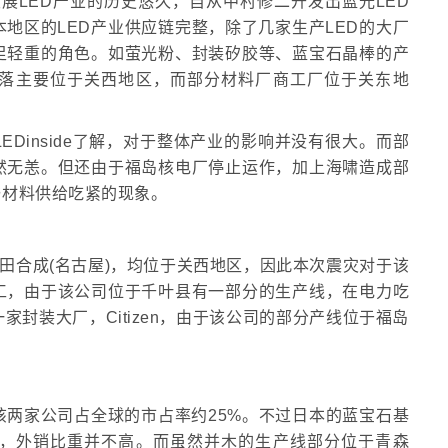
region 日本发展LED产业的历史悠久，自从中村修二开发出蓝光LED
本地区的LED产业供应链完整，除了几家生产LED的大厂
足轻重的角色。如萤光粉、封装矽胶等、蓝宝石晶棒的产
聚落主要位于关西地区，而部分材料厂商工厂位于关东地
EDinside了解，对于整体产业的影响并没有很大。而部
然无恙。但还由于福岛核电厂停止运作，加上海啸造成部
与材料供给吃紧的现象。
丰田合成(名古屋)，均位于关西地区，因此本次震灾对于该
工，由于该公司位于千叶县有一部分的生产线，在电力吃
封装大厂，Citizen，由于该公司的部分产线位于福岛
两家公司占全球的市占率约25%。不过日本的蓝宝石基
用，外销比重并不高。而虽然并木的生产线部分位于青森