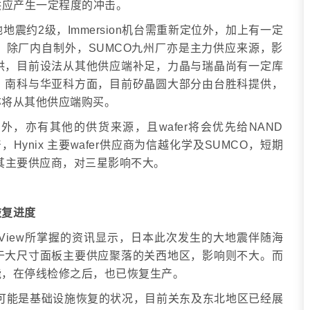
供应产生一定程度的冲击。
震约2级，Immersion机台需重新定位外，加上有一定
除厂内自制外，SUMCO九州厂亦是主力供应来源，影
供，目前设法从其他供应端补足，力晶与瑞晶尚有一定库
，南科与华亚科方面，目前矽晶圆大部分由台胜科提供，
亦将从其他供应端购买。
化学外，亦有其他的供货来源，且wafer将会优先给NAND
Hynix 主要wafer供应商为信越化学及SUMCO，短期
是其主要供应商，对三星影响不大。
恢复进度
itsView所掌握的资讯显示，日本此次发生的大地震伴随海
于大尺寸面板主要供应聚落的关西地区，影响则不大。而
能，在停线检修之后，也已恢复生产。
首先可能是基础设施恢复的状况，目前关东及东北地区已经展