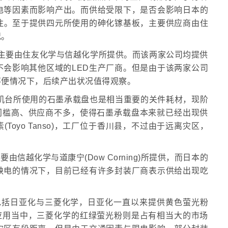
电等因素而影响产出。而供给受限下，是否会影响日本的
注。至于提供四元所使用的砷化镓基板，主要供应商由住
况。
e供应商，主要由住友化学与信越化学所提供。而该两家公司均提供
会影响其他区域的LED生产厂商。但是由于该两家公司
不便情况下，后续产出状况值得观察。
配MOCVD机台所使用的石墨承载盘也是相当重要的关件耗材，现阶
门槛高、供应商不多，使得石墨承载盘本来就已经出现供
oyo Tanso)，工厂位于香川县，不过由于远离灾区，
胶主要由信越化学与道康宁(Dow Corning)所提供，而日本的
缺电的情况下，目前已经有许多封装厂商表示供给出现吃
供厂商包括日亚化与三菱化学，日亚化一直以来提供黄色萤光粉
电视应用当中，三菱化学的红绿萤光粉则是占有相当大的市场