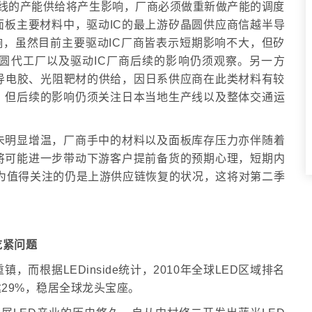
线的产能供给将产生影响，厂商必须做重新做产能的调度
板主要材料中，驱动IC的最上游矽晶圆供应商信越半导
响，虽然目前主要驱动IC厂商皆表示短期影响不大，但矽
圆代工厂以及驱动IC厂商后续的影响仍须观察。另一方
导电胶、光阻靶材的供给，因日系供应商在此类材料有较
，但后续的影响仍须关注日本当地生产线以及整体交通运
未明显增温，厂商手中的材料以及面板库存压力亦伴随着
将可能进一步带动下游客户提前备货的预期心理，短期内
w认为值得关注的仍是上游供应链恢复的状况，这将对第二季
吃紧问题
，而根据LEDinside统计，2010年全球LED区域排名
29%，稳居全球龙头宝座。