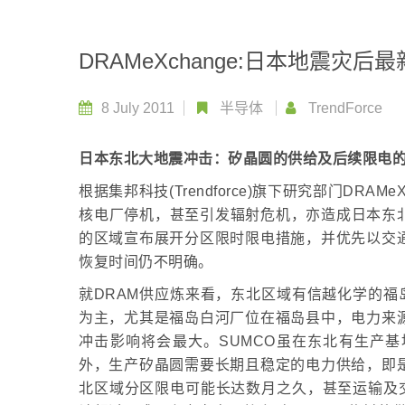
DRAMeXchange:日本地震
8 July 2011
半导体
TrendForce
日本东北大地震冲击：矽晶圆的供给及后续限电的
根据集邦科技(Trendforce)旗下研究部门DR
核电厂停机，甚至引发辐射危机，亦造成日本东北
的区域宣布展开分区限时限电措施，并优先以交
恢复时间仍不明确。
就DRAM供应炼来看，东北区域有信越化学的福
为主，尤其是福岛白河厂位在福岛县中，电力来源
冲击影响将会最大。SUMCO虽在东北有生产
外，生产矽晶圆需要长期且稳定的电力供给，即
北区域分区限电可能长达数月之久，甚至运输及交