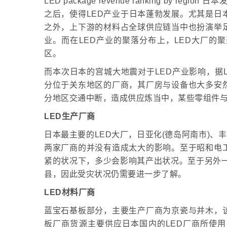
LED package revenue ranking by 
之后，使得LED产业于日本蓬勃发展。尤其是日
之外，上下游的材料占全球供应链当中也扮演举
业。而在LED产业的聚落分布上，LED大厂的
区。
而本次日本的宫城大地震对于LED产业影响，据L
分位于关东地区的厂商，其厂房与设备也大多安
分地区交通中断，造成供应炼当中，某些零组件
LED生产厂商
日本最主要的LED大厂，日亚化(德岛阿南市)、
两家厂商的并没有造成太大的影响。至于昭和电
紧的状况下，多少会影响其产出状况。至于另外一家
县，因此受灾状况仍需要进一步了解。
LED材料厂商
蓝宝石基板部分，主要生产厂商为京瓷与并木，该
板厂商货源主要供应日本国内的LED厂商所使