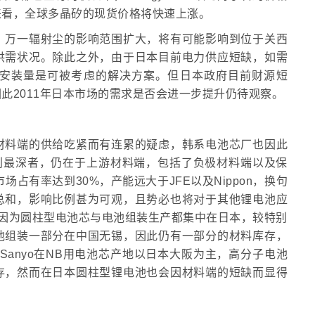
来看，全球多晶矽的现货价格将快速上涨。
，万一辐射尘的影响范围扩大，将有可能影响到位于关西
供需状况。除此之外，由于日本目前电力供应短缺，如需
安装量是可被考虑的解决方案。但日本政府目前财源短
此2011年日本市场的需求是否会进一步提升仍待观察。
材料端的供给吃紧而有连累的疑虑，韩系电池芯厂也因此
创最深者，仍在于上游材料端，包括了负极材料端以及保
市场占有率达到30%，产能远大于JFE以及Nippon，换句
总和，影响比例甚为可观，且势必也将对于其他锂电池应
ny因为圆柱型电池芯与电池组装生产都集中在日本，较特别
池组装一部分在中国无锡，因此仍有一部分的材料库存，
Sanyo在NB用电池芯产地以日本大阪为主，高分子电池
存，然而在日本圆柱型锂电池也会因材料端的短缺而显得