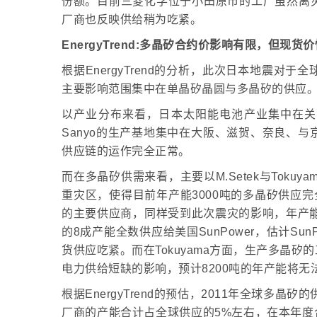
份额。目前三菱化学位于小田原市的工厂虽然离
厂商也反映供给稍为吃紧。
EnergyTrend:多晶矽合约价影响有限，但现货
根据EnergyTrend的分析，此次日本地震
主要影响范围集中在单晶矽晶圆与多晶矽的供应
以产业分布来看，日本太阳能电池产业集中在关西地区，主
Sanyo的生产基地集中在大阪、滋贺、奈良、
供应链的运作完全正常。
而在多晶矽供需来看，主要以M.Setek与Tokuy
重灾区，使得目前年产能3000吨的多晶矽供应完
的主要供应商，同样受到此次震灾的影响，年产能1
的8成产能全数供应给美国SunPower，估计S
货供应吃紧。而在Tokuyama方面，生产多晶
电力供给短缺的影响，预计8200吨的年产能将无
根据EnergyTrend的预估，2011年全球多晶矽的供
厂商的产能合计占全球供应的5%左右，在本年度合约