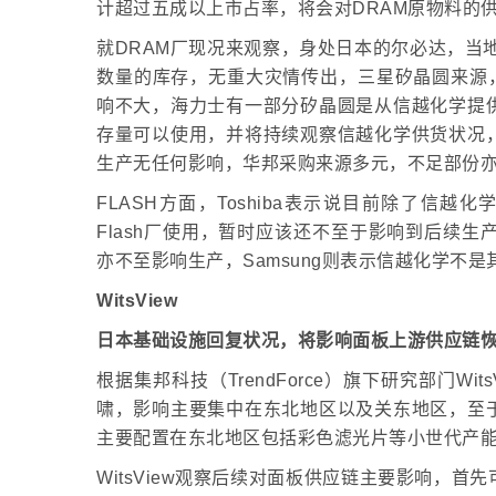
计超过五成以上市占率，将会对DRAM原物料的
就DRAM厂现况来观察，身处日本的尔必达，当地地
数量的库存，无重大灾情传出，三星矽晶圆来源，
响不大，海力士有一部分矽晶圆是从信越化学提
存量可以使用，并将持续观察信越化学供货状况
生产无任何影响，华邦采购来源多元，不足部份
FLASH方面，Toshiba表示说目前除了信越
Flash厂使用，暂时应该还不至于影响到后续生产，
亦不至影响生产，Samsung则表示信越化学不
WitsView
日本基础设施回复状况，将影响面板上游供应链
根据集邦科技（TrendForce）旗下研究部门W
啸，影响主要集中在东北地区以及关东地区，至
主要配置在东北地区包括彩色滤光片等小世代产
WitsView观察后续对面板供应链主要影响，