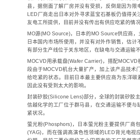
县，据侧面了解厂房并没有受损，反倒是因为限
LED厂商走出日本对外寻求蓝宝石基板仍值得关
友电工所提供，目前并没有传出有供应吃紧的情
MO源(MO Source)，日本的MO Sourc
日本国内市场所使用，并没有对外作销售，估计不
有部分生产线位于关东地区，在缺电与交通运输
MOCVD用承载盘(Wafer Carrier)，搭
段由于MOCVD机台大量扩产，加上该产品技术
给吃紧的状态。目前日本最主要供应商为东洋碳素(T
因此没有受到太大的影响。
封装矽胶(Silicone Lens)部分，全球的封装矽
信越化学的工厂位于群马县，在交通运输不便与
紧状况。
萤光粉(Phosphors)，日本萤光粉主要提
(YAG)，而在强调高演色性领域的LED背光