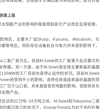
灾区有段距离，但是由于交通因素与限电影响，部分封装
价快速上涨
对于全球太阳能产业的影响的程度相较其它产业而言显得轻微，
。
要大厂如Sharp、Kyocera、Mitsubishi、与
与京都等地区。现阶段在设备机台与电力并未受到影响下，
ama二家厂商为主。目前M.Setek的工厂座落于此次震灾的
全停摆。另一方面，由于M.Setek是全球主要单晶矽晶圆
20MW的工厂目前也是停止运作的状况。目前M.Setek
unPower将受到不小的影响，连带也将造成单晶矽晶圆的现
矽的工厂位于山口县，并未直接受到地震的影响，但受到关东
法全数产出。
应达到22万吨~24万吨之间，M.Setek和Tokuyama二家
都已签订的状况下，EnergyTrend认为对于合约价格