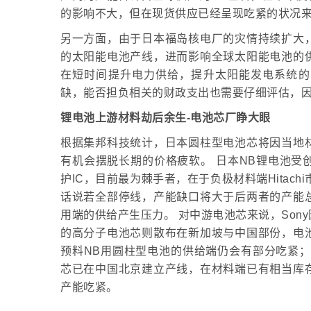
的影响不大，但在现货供应已经呈现吃紧的状况
另一方面，由于日本福岛核电厂的灾情持续扩大
的太阳能电池产线，进而影响全球太阳能电池的
在短时间提升电力供给，提升太阳能发电系统的
缺，能否担负相关的财政支出也需要仔细评估，因
锂电池上游材料劫后余生-电池芯厂睁大眼
根据集邦科技统计，日本圆柱型电池芯将因当地
有机会摆脱长期的价格疲软。 日本NB锂电池受
护IC，目前最为棘手者，在于负极材料端Hitachi
话说若全部停线，产能缺口将大于后两者的产能
用端的供给产生压力。 对中游电池芯来说，So
的高分子电池芯则散布在新加坡与中国部份，电
预料NB用圆柱型电池的供给端仍会有部分吃紧；
芯已在中国北京建立产线，在材料端已有相当库
产能吃紧。