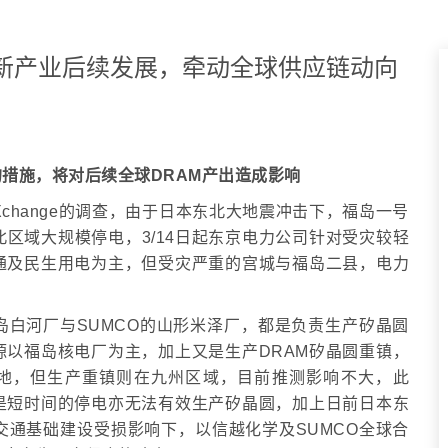
灾后最新产业后续发展，牵动全球供应链动向
措施，将对后续全球DRAM产出造成影响
AMeXchange的调查，由于日本东北大地震冲击下，福岛一号
区域大规模停电，3/14日起东京电力公司针对受灾较轻
通及民生用电为主，但受灾严重的宫城与福岛二县，电力
岛白河厂与SUMCO的山形米泽厂，都是负责生产矽晶圆
以福岛核电厂为主，加上又是生产DRAM矽晶圆重镇，
基地，但生产重镇则在九州区域，目前推测影响不大，此
是短时间的停电亦无法有效生产矽晶圆，加上日前日本东
通基础建设受损影响下，以信越化学及SUMCO全球合