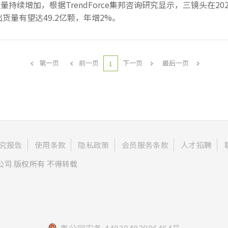
关键字筛选
持续增加，根据TrendForce集邦咨询研究显示，三镜头在2
货量有望达49.2亿颗，年增2%。
全部搜索
只搜索标题
只搜
筛选
第一页
前一页
下一页
最后一页
1
究报告
使用条款
隐私政策
会员服务条款
人才招聘
公司 版权所有 不得转载