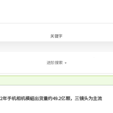
关键字
选择分类
进阶搜索
全部
报告
资讯
活
选择领域
全部
半导体
显示器
LED
2022年手机相机模組出货量约49.2亿颗，三镜头为主流
新兴科技
宏观