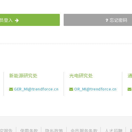
员登入
忘记密码
新能源研究处
光电研究处
GER_MI@trendforce.cn
OR_MI@trendforce.cn
究报告
使用条款
隐私政策
会员服务条款
人才招聘