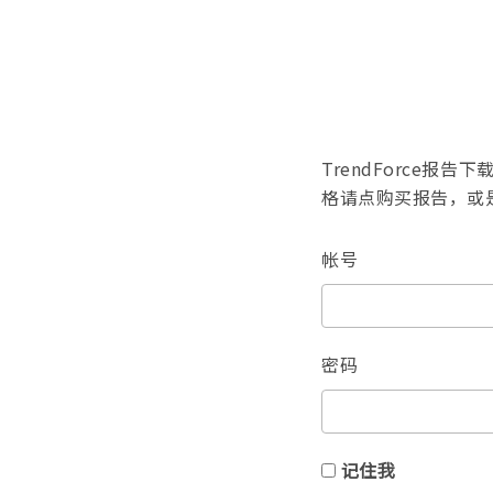
TrendForce
格请点购买报告，或
帐号
密码
记住我