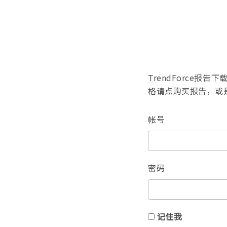
TrendForce
格请点购买报告，或
帐号
密码
记住我