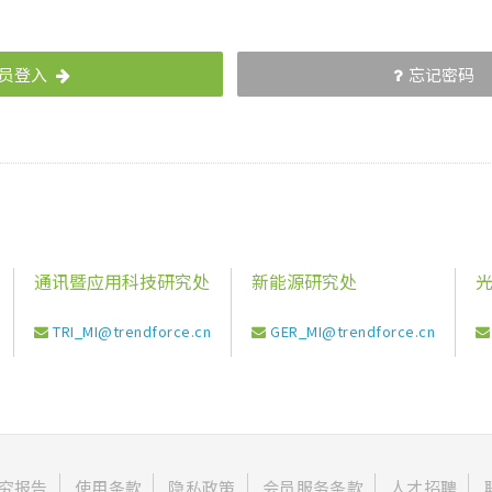
员登入
忘记密码
通讯暨应用科技研究处
新能源研究处
TRI_MI@trendforce.cn
GER_MI@trendforce.cn
究报告
使用条款
隐私政策
会员服务条款
人才招聘