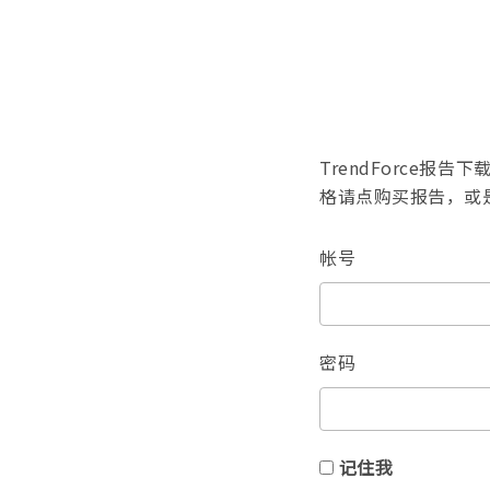
TrendForce
格请点购买报告，或
帐号
密码
记住我