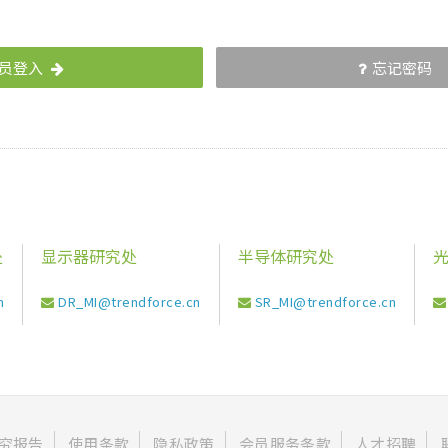
员登入
忘记密码
处
显示器研究处
半导体研究处
n
DR_MI@trendforce.cn
SR_MI@trendforce.cn
究报告
使用条款
隐私政策
会员服务条款
人才招聘